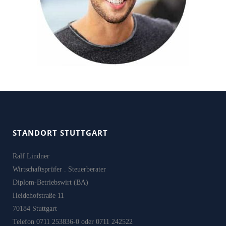
STANDORT STUTTGART
Ralf Lindner
Wirtschaftsprüfer . Steuerberater
Diplom-Betriebswirt (BA)
Heidehofstraße 11
70184 Stuttgart
Telefon 0711 253836-0 oder 0711 242522