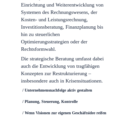
Einrichtung und Weiterentwicklung von
Systemen des Rechnungswesens, der
Kosten- und Leistungsrechnung,
Investitionsberatung, Finanzplanung bis
hin zu steuerlichen
Optimierungsstrategien oder der
Rechtsformwahl.
Die strategische Beratung umfasst dabei
auch die Entwicklung von tragfähigen
Konzepten zur Restrukturierung –
insbesondere auch in Krisensituationen.
/ Unternehmensnachfolge aktiv gestalten
Lindner unterstützt Sie
/ Planung, Steuerung, Kontrolle
kompetent und nachhaltig
Wir prüfen die Wirtschaftlichkeit
/ Wenn Visionen zur eigenen Geschäftsidee reifen
Das Thema Unternehmensnachfolge ist
Ihres Unternehmens
Lindner begleitet und überwacht
wie kaum ein anderes mit Emotionen