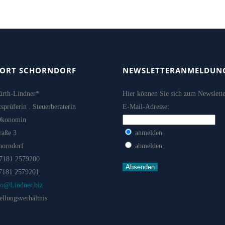
29 Mai, 2026
ORT SCHORNDORF
NEWSLETTERANMELDUN
ürth-Lindner*
Hier können Sie sich zum Newslett
sprüferin . Steuerberaterin
E-Mail-Adresse:
Ökonomin
raße 3
anmelden
horndorf
abmelden
07181 2579200
07181 2579201
fo@Lindner.biz
ellungsverhältnis