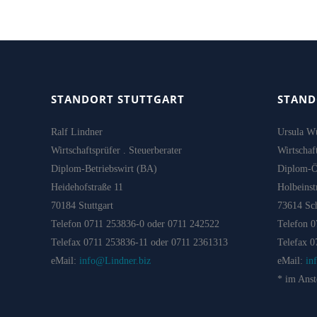
STANDORT STUTTGART
STAND
Ralf Lindner
Ursula W
Wirtschaftsprüfer . Steuerberater
Wirtschaft
Diplom-Betriebswirt (BA)
Diplom-
Heidehofstraße 11
Holbeinst
70184 Stuttgart
73614 Sc
Telefon 0711 253836-0 oder 0711 242522
Telefon 
Telefax 0711 253836-11 oder 0711 2361313
Telefax 
eMail:
info@Lindner.biz
eMail:
in
* im Anst