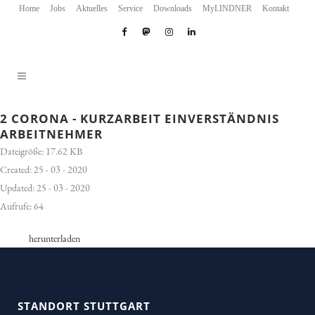
Home
Jobs
Aktuelles
Service
Downloads
MyLINDNER
Kontakt
2 CORONA - KURZARBEIT EINVERSTÄNDNIS
ARBEITNEHMER
Dateigröße: 17.62 KB
Created: 25 - 03 - 2020
Updated: 25 - 03 - 2020
Aufrufe: 64
herunterladen
STANDORT STUTTGART