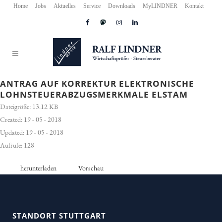
Home
Jobs
Aktuelles
Service
Downloads
MyLINDNER
Kontakt
ANTRAG AUF KORREKTUR ELEKTRONISCHE
LOHNSTEUERABZUGSMERKMALE ELSTAM
Dateigröße: 13.12 KB
Created: 19 - 05 - 2018
Updated: 19 - 05 - 2018
Aufrufe: 128
herunterladen
Vorschau
STANDORT STUTTGART