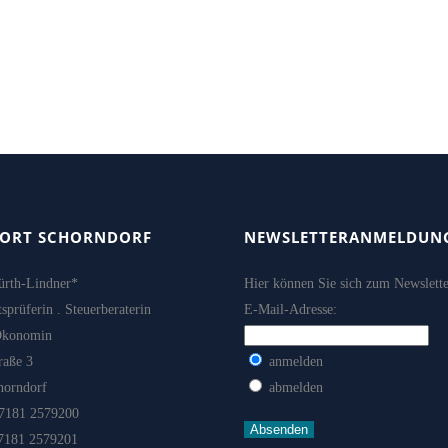
ORT SCHORNDORF
NEWSLETTERANMELDUN
ürth-Lindner*
Hier können Sie sich zum Newslett
sprüferin . Steuerberaterin
E-Mail-Adresse:
Ökonomin
raße 3
anmelden
horndorf
abmelden
07181 2579200
07181 2579201