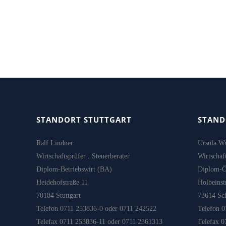
STANDORT STUTTGART
STAND
Ralf Lindner
Ursula W
Wirtschaftsprüfer . Steuerberater
Wirtschaft
Diplom-Betriebswirt (BA)
Diplom-
Heidehofstraße 11
Holbeinst
70184 Stuttgart
73614 Sc
Telefon 0711 253836-0 oder 0711 242522
Telefon 
Telefax 0711 253836-11 oder 0711 2361313
Telefax 