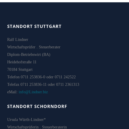
STANDORT STUTTGART
Ralf Lindner
Wirtschaftsprüfer . Steuerberater
Diplom-Betriebswirt (BA)
Heidehofstraße 11
70184 Stuttgart
Telefon 0711 253836-0 oder 0711 242522
Telefax 0711 253836-11 oder 0711 2361313
eMail:
info@Lindner.biz
STANDORT SCHORNDORF
Ursula Würth-Lindner*
Wirtschaftsprüferin . Steuerberaterin