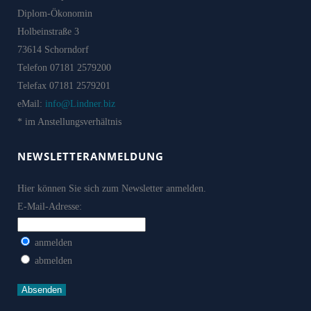
Diplom-Ökonomin
Holbeinstraße 3
73614 Schorndorf
Telefon 07181 2579200
Telefax 07181 2579201
eMail:
info@Lindner.biz
* im Anstellungsverhältnis
NEWSLETTERANMELDUNG
Hier können Sie sich zum Newsletter anmelden.
E-Mail-Adresse:
anmelden
abmelden