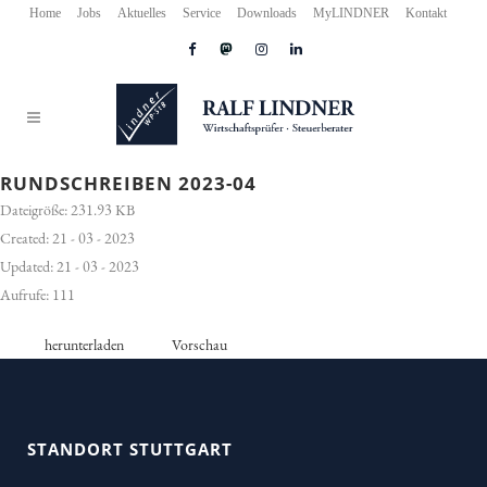
Home
Jobs
Aktuelles
Service
Downloads
MyLINDNER
Kontakt
RUNDSCHREIBEN 2023-04
Dateigröße: 231.93 KB
Created: 21 - 03 - 2023
Updated: 21 - 03 - 2023
Aufrufe: 111
herunterladen
Vorschau
STANDORT STUTTGART