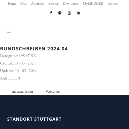
Home
Jobs
Aktuelles
Service
Downloads
MyLINDNER
Kontakt
RUNDSCHREIBEN 2024-04
Dateigröße: 198.97 KB
Created: 15 - 03 - 2024
Updated: 15 - 03 - 2024
Aufrufe: 110
herunterladen
Vorschau
STANDORT STUTTGART